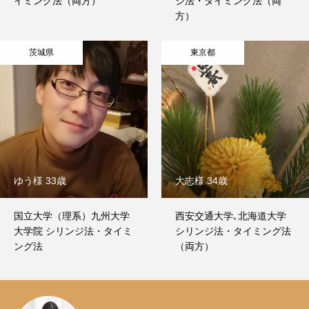
イミング法（両方）
ジ法・タイミング法（両
方）
茨城県
東京都
ゆう様 33歳
大志様 34歳
国立大学（理系）九州大学
西安交通大学､北海道大学
大学院 シリンジ法・タイミ
シリンジ法・タイミング法
ング法
（両方）