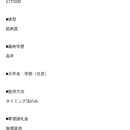
177/100
■体型
筋肉質
■最終学歴
高卒
■大学名・学部（任意）
お問い合わせ
■提供方法
タイミング法のみ
お問い合わせ
■希望謝礼金
無償提供