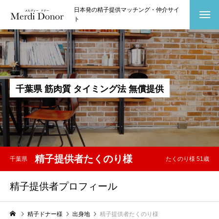
日本発の精子提供マッチング・仲介サイ
ト
千
葉
県
筋
肉
質
タ
イ
ミ
ン
グ
法
無
償
提
供
精子提供者たくのり様
千葉県
たくのり様 51歳
精子提供者プロフィール
精子ドナー様
出身地
精子提供者たくのり様