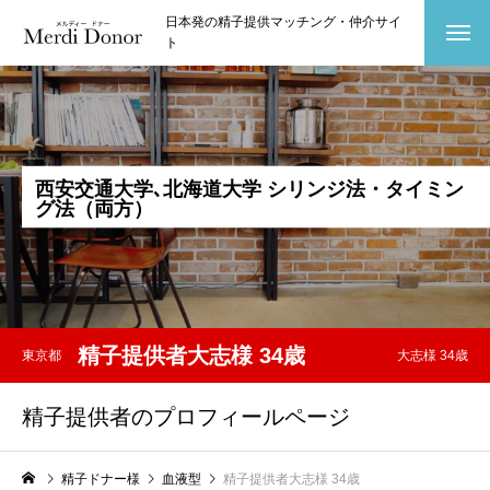
日本発の精子提供マッチング・仲介サイ
ト
西
安
交
通
大
学
､
北
海
道
大
学
シ
リ
ン
ジ
法
・
タ
イ
ミ
ン
グ
法
（
両
方
）
精子提供者大志様 34歳
東京都
大志様 34歳
精子提供者のプロフィールページ
精子ドナー様
血液型
精子提供者大志様 34歳