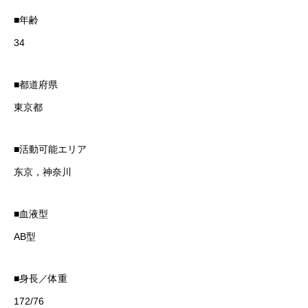
■年齢
34
■都道府県
東京都
■活動可能エリア
东京，神奈川
■血液型
AB型
■身長／体重
172/76