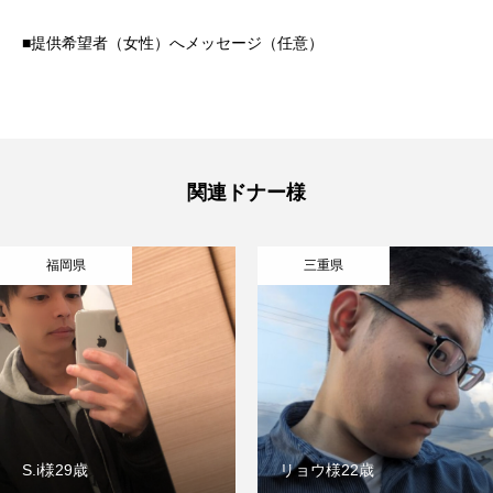
■提供希望者（女性）へメッセージ（任意）
関連ドナー様
福岡県
三重県
S.i様29歳
リョウ様22歳