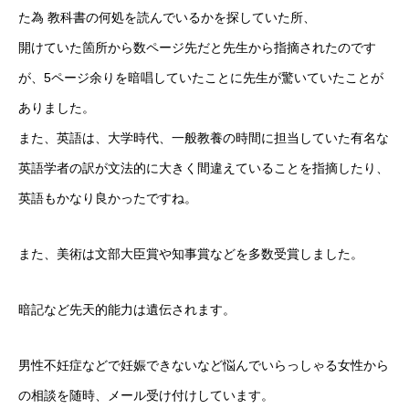
お問い合わせ
た為 教科書の何処を読んでいるかを探していた所、
開けていた箇所から数ページ先だと先生から指摘されたのです
が、5ページ余りを暗唱していたことに先生が驚いていたことが
お問い合わせ
ありました。
また、英語は、大学時代、一般教養の時間に担当していた有名な
英語学者の訳が文法的に大きく間違えていることを指摘したり、
英語もかなり良かったですね。
また、美術は文部大臣賞や知事賞などを多数受賞しました。
暗記など先天的能力は遺伝されます。
男性不妊症などで妊娠できないなど悩んでいらっしゃる女性から
の相談を随時、メール受け付けしています。