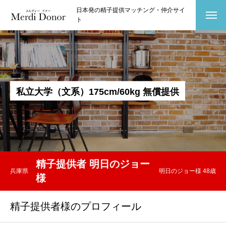
日本発の精子提供マッチング・仲介サイ
ト
私
立
大
学
（
文
系
）
1
7
5
c
m
/
6
0
k
g
無
償
提
供
精子提供者 明日のジョー
兵庫県
明日のジョー様 48歳
様
精子提供者様のプロフィール