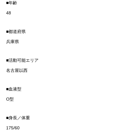
■年齢
48
■都道府県
兵庫県
■活動可能エリア
名古屋以西
■血液型
O型
■身長／体重
175/60