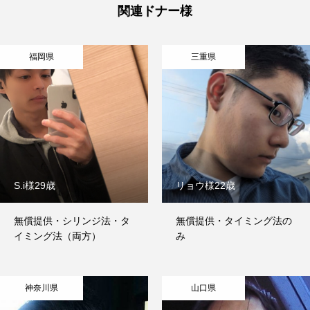
関連ドナー様
福岡県
三重県
S.i様29歳
リョウ様22歳
無償提供・シリンジ法・タ
無償提供・タイミング法の
イミング法（両方）
み
神奈川県
山口県