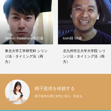
Akinori Kawahara様32歳
kishi様 58歳
東北大学工学研究科 シリン
北九州市立大学大学院 シリ
ジ法・タイミング法（両
ンジ法・タイミング法（両
方）
方）
精子提供を依頼する
精子提供を望む女性に安心・安全を。