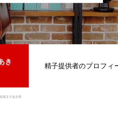
あき
精子提供者のプロフィ
 金城まさあき様