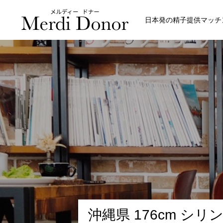
日本発の精子提供マッチ
沖
縄
県
1
7
6
c
m
シ
リ