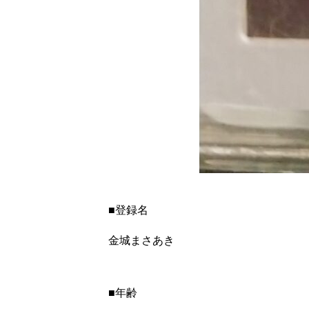
■登録名
金城まさあき
■年齢