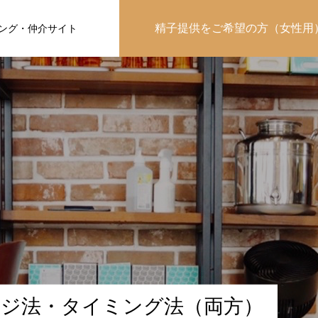
精子提供をご希望の方（女性用
ング・仲介サイト
ン
ジ
法
・
タ
イ
ミ
ン
グ
法
（
両
方
）