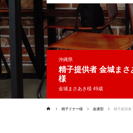
沖縄県
精子提供者 金城まさ
様
金城まさあき様 49歳
精子ドナー様
血液型
精子提供者