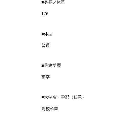
■身長／体重
176
■体型
普通
■最終学歴
高卒
■大学名・学部（任意）
高校卒業